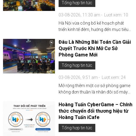
Tổng hợp tin tức
03-08-2026, 11:30 am -
Lượt xem: 10
Hà Nội vừa công bố kế hoạch phát
triển kinh tế đêm, hướng đến mục tiêu
đóng góp khoảng 5% GRDP vào năm
Đâu Là Những Bài Toán Cần Giải
2030, trong đó trò chơi điện tử được
Quyết Trước Khi Mở Cơ Sở
nhắc tên như một trong những loại
Phòng Game Mới
hình có thể xem xét hoạt đ...
Tổng hợp tin tức
03-08-2026, 9:51 am -
Lượt xem: 24
Mở rộng thêm một cơ sở phòng game
không đơn thuần là nhân đôi số máy
sẵn có. Từ vận hành, nhân sự, phân bổ
Hoàng Tuấn CyberGame – Chính
cấu hình theo từng khu vực đến thiết kế
thức chuyển đổi thương hiệu từ
dịch vụ phù hợp với từng tệp khách
Hoàng Tuấn iCafe
hàng — Đây sẽ là n...
Tổng hợp tin tức