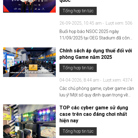
quốc
Tổng hợp tin tức
26-09-2025, 10:45 am -
Lượt xem: 506
Buổi họp báo NSOC 2025 ngày
11/09/2025 tại OEG Stadium đã công
bố giải đấu Thể thao điện tử sinh viên
Chính sách áp dụng thuế đối với
toàn quốc với sự tham gia của hơn 150
phòng Game năm 2025
nghìn sinh viên và 200 đội tuyển, tổng
giá trị giải thưởng 2...
Tổng hợp tin tức
04-04-2026, 8:44 am -
Lượt xem: 4374
Các chủ phòng game, cyber game cần
lưu ý! Một số quy định quan trọng về
chính sách thuế được áp dụng từ ngày
TOP các cyber game sử dụng
01/06/2025. Cần nắm rõ những quy
case trên cao đáng chơi nhất
định trên để thực hiện đầy đủ và
hiện nay
nghiêm ngặt là điều quan ...
Tổng hợp tin tức