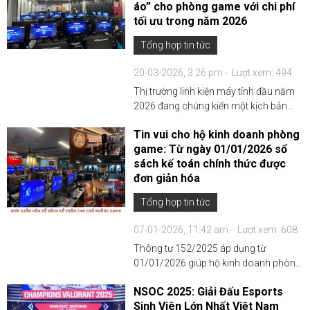
áo” cho phòng game với chi phí
cung cấp phần cứng mạnh mẽ...
tối ưu trong năm 2026
Tổng hợp tin tức
20-03-2026, 3:26 pm -
Lượt xem: 494
Thị trường linh kiện máy tính đầu năm
2026 đang chứng kiến một kịch bản
"ngược dòng" đầy thách thức. Trong
Tin vui cho hộ kinh doanh phòng
khi cơn bão giá RAM và VGA từ cuối
game: Từ ngày 01/01/2026 sổ
năm 2025 vẫn chưa có dấu hiệu hạ
sách kế toán chính thức được
nhiệt và ngày một tăng ca...
đơn giản hóa
Tổng hợp tin tức
07-01-2026, 11:42 am -
Lượt xem: 608
Thông tư 152/2025 áp dụng từ
01/01/2026 giúp hộ kinh doanh phòng
game giảm áp lực sổ sách kế toán, bãi
NSOC 2025: Giải Đấu Esports
bỏ 7 loại sổ cũ theo Thông tư 88/2021,
Sinh Viên Lớn Nhất Việt Nam
linh hoạt theo doanh thu và dễ tự quản