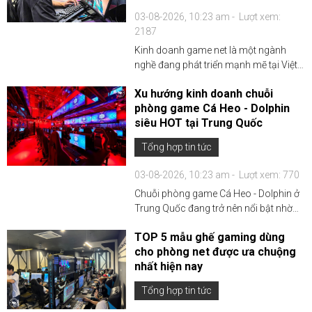
03-08-2026, 10:23 am -
Lượt xem:
2187
Kinh doanh game net là một ngành
nghề đang phát triển mạnh mẽ tại Việt
Nam, đặc biệt vào thời điểm cuối năm
Xu hướng kinh doanh chuỗi
khi nhu cầu vui chơi giải trí tăng cao.
phòng game Cá Heo - Dolphin
Tuy nhiên, để thành công trong lĩnh vực
siêu HOT tại Trung Quốc
này, chủ đầu...
Tổng hợp tin tức
03-08-2026, 10:23 am -
Lượt xem: 770
Chuỗi phòng game Cá Heo - Dolphin ở
Trung Quốc đang trở nên nổi bật nhờ
vào cấu trúc độc đáo, chú trọng đến
TOP 5 mẫu ghế gaming dùng
sự riêng tư và trải nghiệm cá nhân hóa
cho phòng net được ưa chuộng
cho game thủ. Xu hướng này phù hợp
nhất hiện nay
với sự phát triển ...
Tổng hợp tin tức