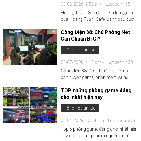
03-08-2026, 9:52 am -
Lượt xem: 65
Hoàng Tuấn CyberGame là tên gọi mới
của Hoàng Tuấn iCafe, đánh dấu bước
chuyển mình trong định hướng phát
Công Điện 38: Chủ Phòng Net
triển thương hiệu. Với hơn 10 năm kinh
Cần Chuẩn Bị Gì?
nghiệm, chúng tôi tiếp tục đồng hành
cùng các chủ đầu t...
Tổng hợp tin tức
22-07-2026, 4:13 pm -
Lượt xem: 438
Công điện 38/CD-TTg đang siết mạnh
bản quyền game, phần mềm và nội
dung số. Chủ phòng net, cyber game
TOP những phòng game đáng
cần làm gì để tránh rủi ro kiểm tra và xử
chơi nhất hiện nay
phạt. Xem ngay cách giải quyết!...
Tổng hợp tin tức
09-04-2026, 10:54 am -
Lượt xem: 275
Top 5 phòng game đáng chơi nhất hiện
nay có gì? Cùng chiêm ngưỡng những