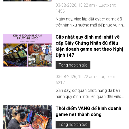
03-08-2026, 10:22 am -
Lượt xem:
1456
Ngày nay, việc lắp đặt cyber game đã
trở thành xu hướng mới để phục vụ nhu
cầu chơi game ngày càng cao của giới
Cập nhật quy định mới nhất vê
trẻ. Trong đó, việc sử dụng case trên
cấp Giấy Chứng Nhận đủ điều
cao đang đặc biệt thu hút sự quan tâm
kiện doanh game net theo Nghị
như là một g...
Định 147
Tổng hợp tin tức
03-08-2026, 10:22 am -
Lượt xem:
6212
Gần đây, cơ quan chức năng đã ban
hành quy định mới liên quan đến việc
bãi bỏ một số điều kiện cấp Giấy chứng
Thời điểm VÀNG để kinh doanh
nhận đủ điều kiện kinh doanh (GCN)
game net thành công
trong lĩnh vực này. Quy định mới được
kỳ vọng sẽ giúp g...
Tổng hợp tin tức