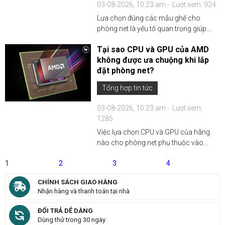
03-08-2026, 10:23 am -
Lượt xem: 924
Lựa chọn đúng các mẫu ghế cho
phòng net là yếu tố quan trọng giúp
nâng cao trải nghiệm của người dùng,
Tại sao CPU và GPU của AMD
tăng sự hài lòng của khách hàng, và tối
không được ưa chuộng khi lắp
ưu hóa hiệu quả kinh tế cho chủ đầu
đặt phòng net?
tư...
Tổng hợp tin tức
03-08-2026, 10:23 am -
Lượt xem:
1285
Việc lựa chọn CPU và GPU của hãng
nào cho phòng net phụ thuộc vào
nhiều yếu tố, bao gồm hiệu suất, độ tin
1
2
3
4
cậy, hỗ trợ kỹ thuật, và chi phí. Mặc dù
AMD cung cấp nhiều sản phẩm tốt với
CHÍNH SÁCH GIAO HÀNG
giá thành hợp lý,...
Nhận hàng và thanh toán tại nhà
ĐỔI TRẢ DỄ DÀNG
Dùng thử trong 30 ngày