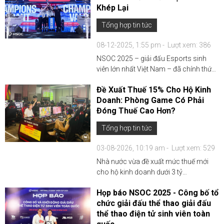
Khép Lại
lý thuế....
Tổng hợp tin tức
08-12-2025, 1:55 pm -
Lượt xem: 386
NSOC 2025 – giải đấu Esports sinh
viên lớn nhất Việt Nam – đã chính thức
khép lại với vòng Chung kết diễn ra tại
Đề Xuất Thuế 15% Cho Hộ Kinh
OEG Stadium vào ngày 06/12/2025.
Doanh: Phòng Game Có Phải
Hai bộ môn thi đấu là TFT và Valorant
Đóng Thuế Cao Hơn?
đã mang đến nhữn...
Tổng hợp tin tức
03-08-2026, 10:19 am -
Lượt xem: 529
Nhà nước vừa đề xuất mức thuế mới
cho hộ kinh doanh dưới 3 tỷ
đồng/năm, tính dựa trên 15% lợi nhuận
Họp báo NSOC 2025 - Công bố tổ
thay vì 100% doanh thu như trước. Điều
chức giải đấu thể thao giải đấu
này giúp các phòng game giảm gánh
thể thao điện tử sinh viên toàn
nặng, vì chỉ phải nộp thuế ...