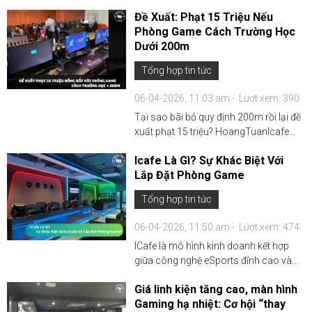
"thánh đường" eSports sở hữu dàn
Đề Xuất: Phạt 15 Triệu Nếu
máy quái vật và không gian decor cực
Phòng Game Cách Trường Học
chất được thi công bởi
Dưới 200m
HoangTuanIcafe....
Tổng hợp tin tức
06-04-2026, 11:03 am -
Lượt xem: 390
Tại sao bãi bỏ quy định 200m rồi lại đề
xuất phạt 15 triệu? HoangTuanIcafe
giải đáp mâu thuẫn giữa hướng dẫn
Icafe Là Gì? Sự Khác Biệt Với
kinh doanh 2025 và dự thảo an ninh
Lắp Đặt Phòng Game
mạng mới nhất. Cập nhật ngay để bảo
vệ thu nhập của bạn....
Tổng hợp tin tức
06-04-2026, 11:50 am -
Lượt xem: 474
ICafe là mô hình kinh doanh kết hợp
giữa công nghệ eSports đỉnh cao và
dịch vụ F&B chuyên nghiệp, vượt xa
Giá linh kiện tăng cao, màn hình
khái niệm lắp đặt phòng game truyền
Gaming hạ nhiệt: Cơ hội “thay
thống. HoangTuanIcafe không chỉ