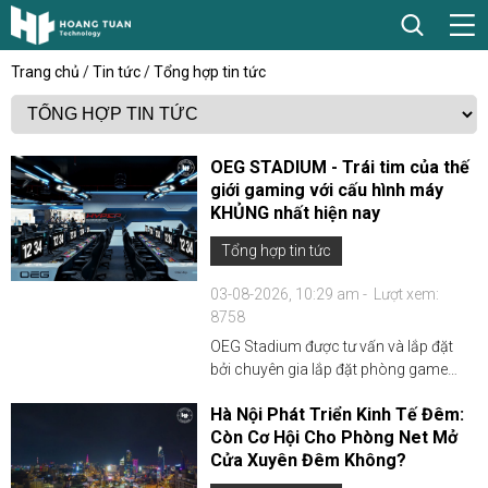
Trang chủ
/
Tin tức
/
Tổng hợp tin tức
OEG STADIUM - Trái tim của thế
giới gaming với cấu hình máy
KHỦNG nhất hiện nay
Tổng hợp tin tức
03-08-2026, 10:29 am -
Lượt xem:
8758
OEG Stadium được tư vấn và lắp đặt
bởi chuyên gia lắp đặt phòng game
hàng đầu hiện nay Hoàng Tuấn
Hà Nội Phát Triển Kinh Tế Đêm:
Cybergame. Stadium đang sở hữu
Còn Cơ Hội Cho Phòng Net Mở
những cấu hình chơi game mạnh nhất
Cửa Xuyên Đêm Không?
hiện nay và đặt chuẩn quốc tế xứng t...