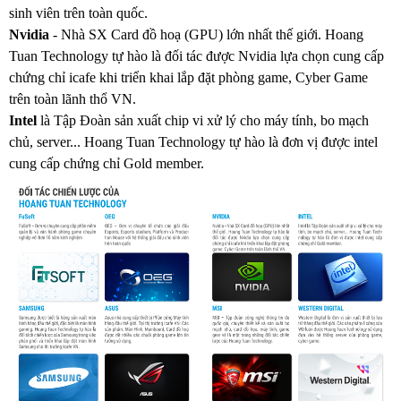
sinh
viên
trên
toàn
quốc.
Nvidia
-
Nhà SX Card đồ hoạ (GPU) lớn nhất thế giới. Hoang
Tuan Technology tự hào là đối tác được Nvidia lựa chọn cung cấp
chứng chỉ icafe khi triển khai lắp đặt phòng game, Cyber Game
trên toàn lãnh thổ VN.
I
ntel
là Tập Đoàn sản xuất chip vi xử lý cho máy tính, bo mạch
chủ, server... Ho
a
ng Tu
a
n Technology tự hào là đơn vị được intel
cung cấp chứng chỉ Gold member.