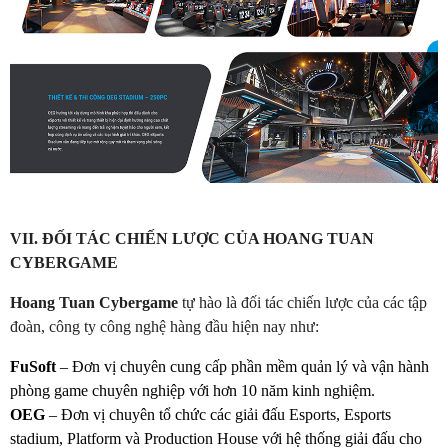
VII. ĐỐI TÁC CHIẾN LƯỢC CỦA HOANG TUAN
CYBERGAME
Hoang Tuan Cybergame
tự hào là đối tác chiến lược của các tập
đoàn, công ty công nghệ hàng đầu hiện nay như:
FuSoft
– Đ
ơ
n
vị
chuyên
cung
cấp
phần
mềm
quản
lý
và
vận
hành
phòng
game
chuyên
nghiệp
với
hơn
10
năm
kinh
nghiệm.
OEG
– Đ
ơ
n
vị
chuyên
tổ
chức
các
giải
đấu
Esports, Esports
stadium, Platform
và
Production House
với
hệ
thống
giải
đấu
cho