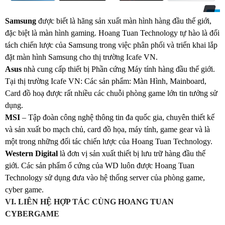
Samsung
đ
ược biết là hãng sản xuất màn hình hàng đầu thế giới,
đặc biệt là màn hình gaming. Ho
a
ng Tu
a
n
Technology
t
ự
h
ào là đối
tách chiến lược của Samsung trong việc phân phối và triển khai lắp
đặt màn hình
S
amsung cho thị trường Ic
a
fe VN.
Asus
nhà cung cấp thiết bị Phần cứng Máy tính hàng đầu thế giới.
Tại thị trường Icafe VN: Các sản phẩm: Màn Hình, Mainboard,
Card đồ hoạ được rất nhiều các chuỗi phòng game l
ớ
n tin tưởng sử
dụng.
MSI
–
Tập
đoàn
công
nghệ
thông
tin
đa
quốc
gia
,
chuyên
thiết
kế
và
sản
xuất
bo
mạch
chủ
, card
đồ
họa
,
máy
tính
, game gear
và
là
một
trong
những
đối
tác
chiến
lược
của
Hoang Tuan Technology.
Western Digital
là đơn vị sản xuất thiết bị lưu trữ hàng đầu thế
giớ
i
.
Các sản phẩm ổ cứng của WD luôn được Ho
ang Tuan
Technology
sử dụng đưa vào hệ thống server của phòng game,
cyber game
.
VI. LIÊN HỆ HỢP TÁC CÙNG HOANG TUAN
CYBERGAME