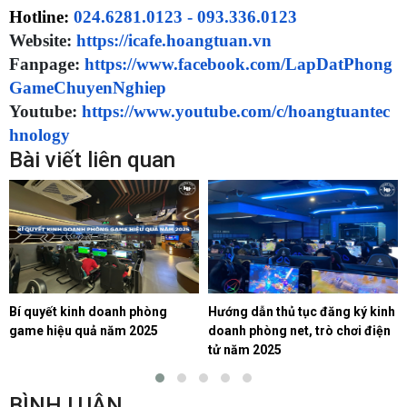
Hotline: 
024.6281.0123 - 093.336.0123
Website:
https://icafe.hoangtuan.vn
Fanpage:
https://www.facebook.com/LapDatPhong
GameChuyenNghiep
Youtube:
https://www.youtube.com/c/hoangtuantec
hnology
Bài viết liên quan
Bí quyết kinh doanh phòng
Hướng dẫn thủ tục đăng ký kinh
game hiệu quả năm 2025
doanh phòng net, trò chơi điện
tử năm 2025
BÌNH LUẬN