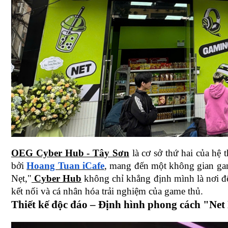
OEG Cyber Hub - Tây Sơn
 là cơ sở thứ hai của hệ 
bởi 
Hoang Tuan iCafe
, mang đến một không gian gam
Nẹt,"
 Cyber Hub
 không chỉ khẳng định mình là nơi đ
kết nối và cá nhân hóa trải nghiệm của game thủ.
Thiết kế độc đáo – Định hình phong cách "Net