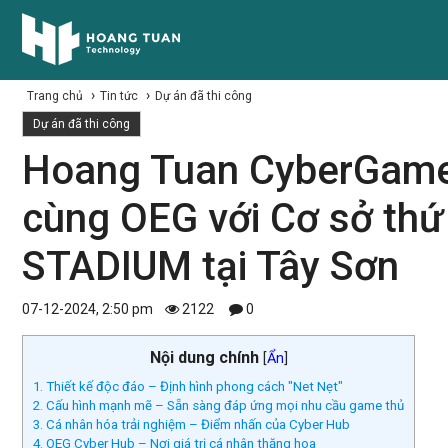
›
›
Trang chủ
Tin tức
Dự án đã thi công
Dự án đã thi công
Hoang Tuan CyberGame 
cùng OEG với Cơ sở thứ
STADIUM tại Tây Sơn
07-12-2024, 2:50 pm
2122
0
Nội dung chính
[
Ẩn
]
1. Thiết kế độc đáo – Định hình phong cách "Net Nẹt"
2. Cấu hình mạnh mẽ – Sẵn sàng đáp ứng mọi nhu cầu game thủ
3. Cá nhân hóa trải nghiệm – Điểm nhấn của Cyber Hub
4. OEG Cyber Hub – Nơi giá trị cá nhân thăng hoa