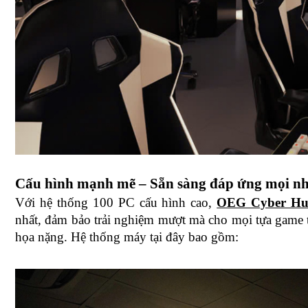
Cấu hình mạnh mẽ – Sẵn sàng đáp ứng mọi nh
Với hệ thống 100 PC cấu hình cao, 
OEG Cyber Hu
nhất, đảm bảo trải nghiệm mượt mà cho mọi tựa game t
họa nặng. Hệ thống máy tại đây bao gồm: