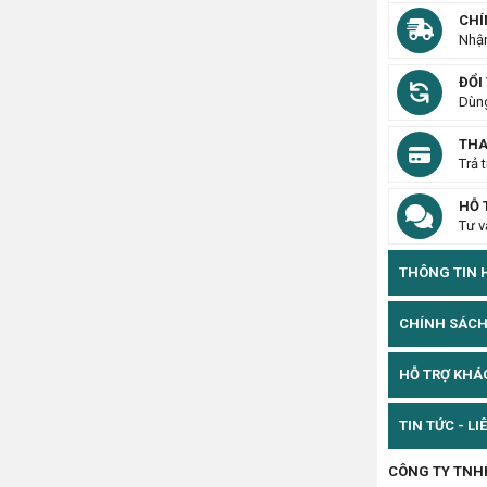
CHÍ
Nhận
ĐỔI
Dùng
THA
Trả 
HỖ 
Tư v
THÔNG TIN H
CHÍNH SÁCH
HỖ TRỢ KH
TIN TỨC - LI
CÔNG TY TNH