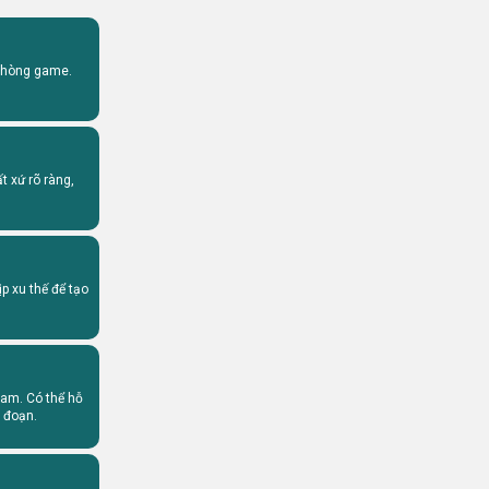
 phòng game.
 xứ rõ ràng,
p xu thế để tạo
Nam. Có thể hỗ
n đoạn.