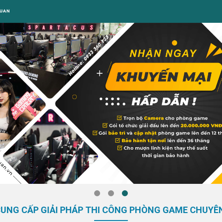
CUNG CẤP GIẢI PHÁP THI CÔNG PHÒNG GAME CHUYÊ