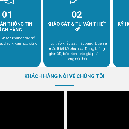
01
02
HẬN THÔNG TIN
KHẢO SÁT & TƯ VẤN THIẾT
KÝ H
ÁCH HÀNG
KẾ
p khách khàng trao đổi
á, điều khoản hợp đồng
Trực tiếp khảo sát mặt bằng. Đưa ra
mẫu thiết kế phù hợp. Dựng không
gian 3D, bóc tách, báo giá phần thi
KHÁCH HÀNG NÓI VỀ CHÚNG TÔI