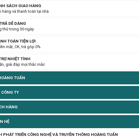
NH SÁCH GIAO HÀNG
 hàng và thanh toán tại nhà
 TRẢ DỄ DÀNG
 thử trong 30 ngày
NH TOÁN TIỆN LỢI
tiền mặt, CK, trả góp 0%
TRỢ NHIỆT TÌNH
ấn, giải đáp mọi thắc mắc
OÀNG TUẤN
 CÔNG TY
ÁCH HÀNG
ÊN HỆ
H PHÁT TRIỂN CÔNG NGHỆ VÀ TRUYỀN THÔNG HOÀNG TUẤN