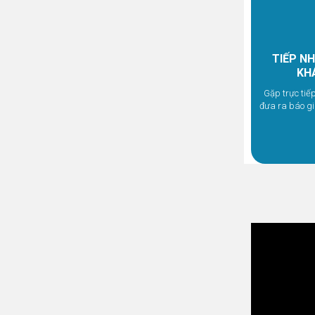
TIẾP N
KH
Gặp trực tiế
đưa ra báo gi